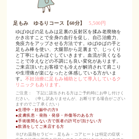
足もみ ゆるりコース【60分】
5,500円
ゆぱゆぱの足もみは足裏の反射区を揉み老廃物を
かき出すことで全身の血行を促し、自己治癒力、
免疫力をアップさせる方法です。ゆぱゆぱの手と
足もみ棒を使い、大腿部から足裏まで、じっくり
と丁寧にもみほぐしていきます。血流が良くなる
ことで冷えなどの不調にも良い変化があります。
ご来店頂いたお客様でも冷えが解消されて肩こり
や生理痛が楽になったと体感している方がいま
す。
不妊治療に足もみ補助として導入しているク
リニックもあります。
ご注意： 下記に該当される方はご予約時にお申し付けく
ださい。 （申し訳ありませんが、お断りする場合がござい
ますのでご了承くだい）
●生理中・妊娠中の方9
●皮膚疾患・発熱・発疹・外傷等のある方
●手術後間もない方で医者の許可が頂けない方
●飲酒をしてご来店する方
※びわ温熱セラピー・足もみ・コアヒートは特定の症状・