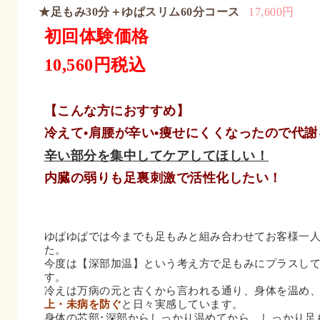
★足もみ30分＋ゆぱスリム60分コース
17,600円
初回体験価格
10,560円税込
【こんな方におすすめ】
冷えて•肩腰が辛い•痩せにくくなったので代
辛い部分を集中してケアしてほしい！
内臓の弱りも足裏刺激で活性化したい！
ゆぱゆぱでは今までも足もみと組み合わせてお客様一
た。
今度は【深部加温】という考え方で足もみにプラスし
す。
冷えは万病の元と古くから言われる通り、身体を温め
上・未病を防ぐ
と日々実感しています。
身体の芯部･深部からしっかり温めてから、しっかり足