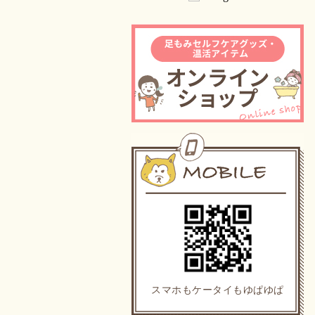
スマホもケータイもゆぱゆぱ