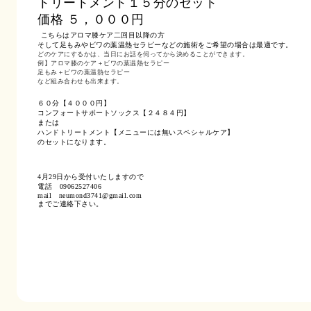
トリートメント１５分のセット
価格 ５，０００円
こちらはアロマ膝ケア二回目以降の方
そして足もみやビワの葉温熱セラピーなどの施術をご希望の場合は最適です。
どのケアにするかは、当日にお話を伺ってから決めることができます。
例】アロマ膝のケア＋ビワの葉温熱セラピー
足もみ＋ビワの葉温熱セラピー
など組み合わせも出来ます。
６０分【４０００円】
コンフォートサポートソックス【２４８４円】
または
ハンドトリートメント【メニューには無いスペシャルケア】
のセットになります。
4月29日から受付いたしますので
電話 09062527406
mail
neumond3741@gmail.com
までご連絡下さい。