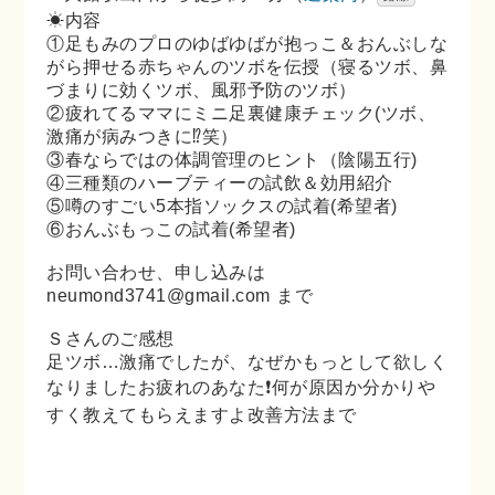
☀内容
①足もみのプロのゆばゆばが抱っこ＆
おんぶしな
がら押せる赤ちゃんのツボを伝授（寝るツボ、
鼻
づまりに効くツボ、風邪予防のツボ）
②疲れてるママにミニ足裏健康チェック(ツボ、
激痛が病みつきに⁉笑）
③春ならではの体調管理のヒント（陰陽五行)
④三種類のハーブティーの試飲＆効用紹介
⑤噂のすごい5本指ソックスの試着(希望者)
⑥おんぶもっこの試着(希望者)
お問い合わせ、申し込みは
neumond3741@gmail.com まで
Ｓさんのご感想
足ツボ…激痛でしたが、なぜかもっとして欲しく
なりました
お疲れのあなた❗何が原因か分かりや
すく教えてもらえますよ
改善方法まで