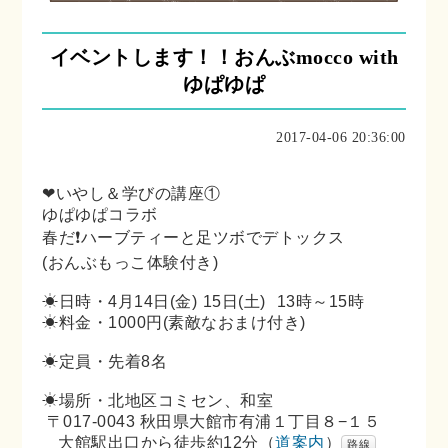
イベントします！！おんぶmocco with
ゆぱゆぱ
2017-04-06 20:36:00
❤いやし＆学びの講座①
ゆぱゆぱコラボ
春だ❗ハーブティーと足ツボでデトックス
(おんぶもっこ体験付き)
☀日時・4月14日(金)
15日(土)
13時～15時
☀料金・1000円(素敵なおまけ付き)
☀定員・先着8名
☀場所・北地区コミセン、和室
〒017-0043 秋田県大館市有浦１丁目８−１５
大館駅出口から徒歩約12分（
道案内
）
路線