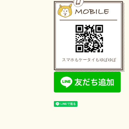
スマホもケータイもゆぱゆぱ