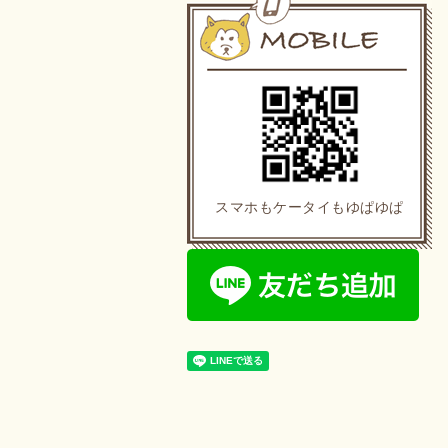
スマホもケータイもゆぱゆぱ