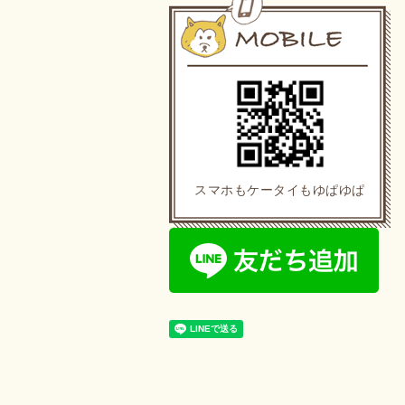
スマホもケータイもゆぱゆぱ