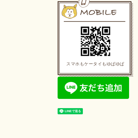
スマホもケータイもゆぱゆぱ